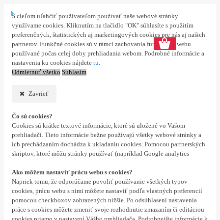
Prihlásenie
Nová registrácia
S cieľom uľahčiť používateľom používať naše webové stránky
využívame cookies. Kliknutím na tlačidlo "OK" súhlasíte s použitím
0 ks
preferenčných, štatistických aj marketingových cookies pre nás aj našich
partnerov. Funkčné cookies sú v rámci zachovania funkčnosti webu
používané počas celej doby prehliadania webom. Podrobné informácie a
nastavenia ku cookies nájdete
tu
.
Odmietnuť všetko
Súhlasím
Zavrieť
Čo sú cookies?
Cookies sú krátke textové informácie, ktoré sú uložené vo Vašom
prehliadači. Tieto informácie bežne používajú všetky webové stránky a
ich prechádzaním dochádza k ukladaniu cookies. Pomocou partnerských
skriptov, ktoré môžu stránky používať (napríklad Google analytics
Ako môžem nastaviť prácu webu s cookies?
Napriek tomu, že odporúčame povoliť používanie všetkých typov
cookies, prácu webu s nimi môžete nastaviť podľa vlastných preferencií
pomocou checkboxov zobrazených nižšie. Po odsúhlasení nastavenia
práce s cookies môžete zmeniť svoje rozhodnutie zmazaním či editáciou
cookies priamo v nastavení Vášho prehliadača. Podrobnejšie informácie k