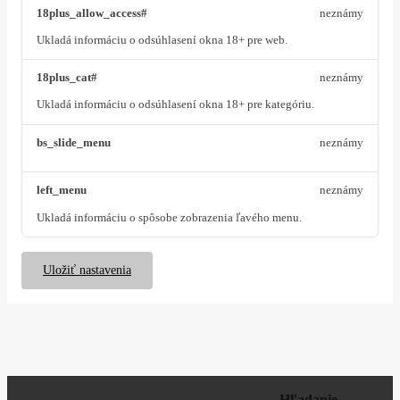
18plus_allow_access#
neznámy
Ukladá informáciu o odsúhlasení okna 18+ pre web.
18plus_cat#
neznámy
Ukladá informáciu o odsúhlasení okna 18+ pre kategóriu.
bs_slide_menu
neznámy
left_menu
neznámy
Ukladá informáciu o spôsobe zobrazenia ľavého menu.
Uložiť nastavenia
Hľadanie