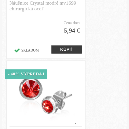
Náušnice Crystal modré mv1699
chirurgická oceľ
Cena dnes
5,94 €
SKLADOM
- 40% VÝPREDAJ