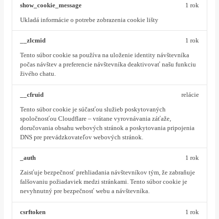
show_cookie_message
1 rok
Ukladá informácie o potrebe zobrazenia cookie lišty
__zlcmid
1 rok
Tento súbor cookie sa používa na uloženie identity návštevníka
počas návštev a preferencie návštevníka deaktivovať našu funkciu
živého chatu.
__cfruid
relácie
Tento súbor cookie je súčasťou služieb poskytovaných
spoločnosťou Cloudflare – vrátane vyrovnávania záťaže,
doručovania obsahu webových stránok a poskytovania pripojenia
DNS pre prevádzkovateľov webových stránok.
_auth
1 rok
Zaisťuje bezpečnosť prehliadania návštevníkov tým, že zabraňuje
falšovaniu požiadaviek medzi stránkami. Tento súbor cookie je
nevyhnutný pre bezpečnosť webu a návštevníka.
csrftoken
1 rok