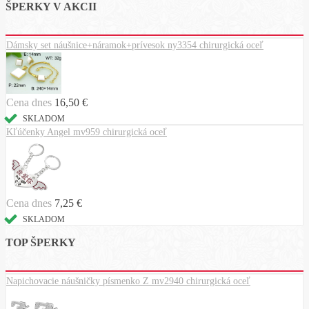
ŠPERKY V AKCII
Dámsky set náušnice+náramok+prívesok ny3354 chirurgická oceľ
Cena dnes
16,50 €
SKLADOM
Kľúčenky Angel mv959 chirurgická oceľ
Cena dnes
7,25 €
SKLADOM
TOP ŠPERKY
Napichovacie náušničky písmenko Z mv2940 chirurgická oceľ