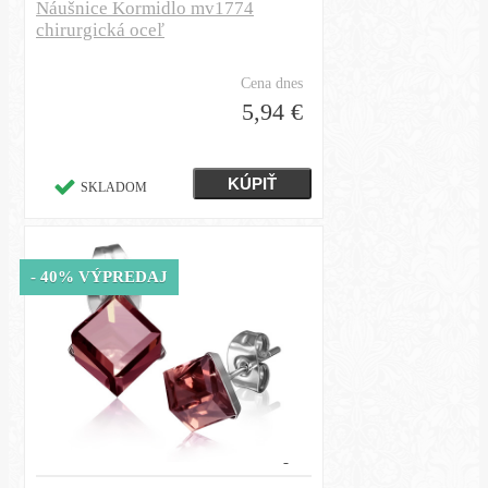
Náušnice Kormidlo mv1774
chirurgická oceľ
Cena dnes
5,94 €
SKLADOM
- 40% VÝPREDAJ