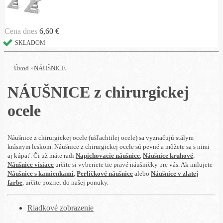
Cena dnes
6,60 €
SKLADOM
Úvod
»
NÁUŠNICE
NÁUŠNICE z chirurgickej
ocele
Náušnice z chirurgickej ocele (ušľachtilej ocele) sa vyznačujú stálym
krásnym leskom. Náušnice z chirurgickej ocele sú pevné a môžete sa s nimi
aj kúpať. Či už máte radi
Napichovacie náušnice
,
Náušnice kruhové
,
Náušnice visiace
určite si vyberiete tie pravé náušničky pre vás. Ak milujete
Náušnice s kamienkami
,
Perličkové náušnice
alebo
Náušnice v zlatej
farbe
, určite pozriet do našej ponuky.
Riadkové zobrazenie