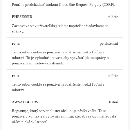
Pomáha predchádzať útokom Cross-Site Request Forgery (CSRF).
PHPSESSID
relácie
Zachováva stav užívateľskej relácie naprieč požiadavkami na
stránky.
rc::a
persistentní
Tento súbor cookie sa používa na rozlíšenie medzi ľuďmi a
robotmi. To je výhodné pre web, aby vytvárať platné správy o
používaní ich webových stránok.
rc::c
relácie
Tento súbor cookie sa používa na rozlíšenie medzi ľuďmi a
robotmi.
AWSALBCORS
6 dnů
Registruje, ktorý server-cluster obsluhuje návštevníka. To sa
používa v kontexte s vyrovnávaním záťaže, aby sa optimalizovala
užívateľská skúsenosť.