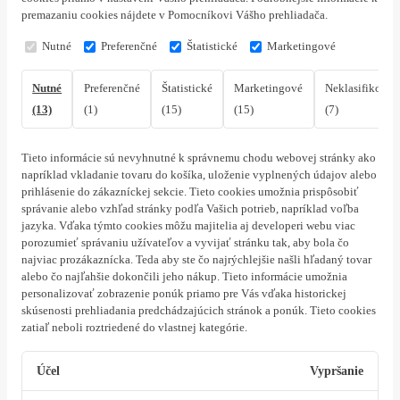
premazaniu cookies nájdete v Pomocníkovi Vášho prehliadača.
Nutné
Preferenčné
Štatistické
Marketingové
Nutné
Preferenčné
Štatistické
Marketingové
Neklasifikovan
(13)
(1)
(15)
(15)
(7)
Tieto informácie sú nevyhnutné k správnemu chodu webovej stránky ako
napríklad vkladanie tovaru do košíka, uloženie vyplnených údajov alebo
prihlásenie do zákazníckej sekcie.
Tieto cookies umožnia prispôsobiť
správanie alebo vzhľad stránky podľa Vašich potrieb, napríklad voľba
jazyka.
Vďaka týmto cookies môžu majitelia aj developeri webu viac
porozumieť správaniu užívateľov a vyvijať stránku tak, aby bola čo
najviac prozákaznícka. Teda aby ste čo najrýchlejšie našli hľadaný tovar
alebo čo najľahšie dokončili jeho nákup.
Tieto informácie umožnia
personalizovať zobrazenie ponúk priamo pre Vás vďaka historickej
skúsenosti prehliadania predchádzajúcich stránok a ponúk.
Tieto cookies
zatiaľ neboli roztriedené do vlastnej kategórie.
Účel
Vypršanie