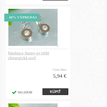
- 40% VÝPREDAJ
Náušnice Sunny ny1600
chirurgická oceľ
Cena dnes
5,94 €
SKLADOM